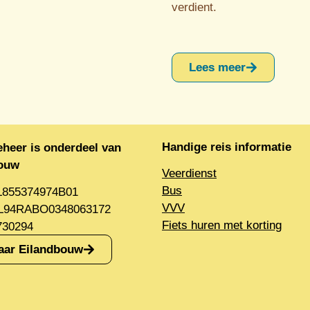
verdient.
Lees meer
Handige reis informatie
eheer is onderdeel van
bouw
Veerdienst
Bus
L855374974B01
VVV
NL94RABO0348063172
Fiets huren met korting
730294
aar Eilandbouw