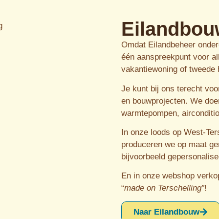
Eilandbou
Omdat Eilandbeheer onderd
één aanspreekpunt voor al
vakantiewoning of tweede 
Je kunt bij ons terecht voo
en bouwprojecten. We doen 
warmtepompen, airconditio
In onze loods op West-Ter
produceren we op maat gem
bijvoorbeeld gepersonalis
En in onze webshop verko
“
made on Terschelling”
!
Naar Eilandbouw