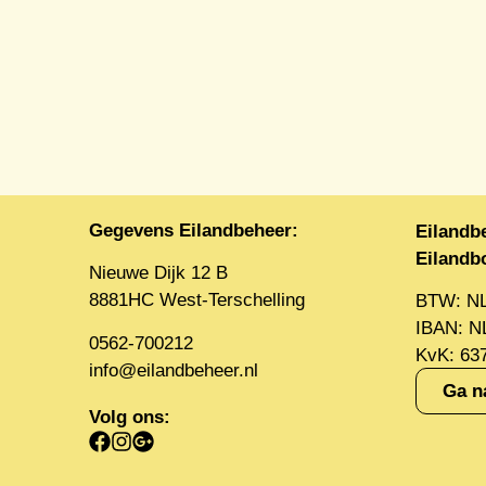
Gegevens Eilandbeheer:
Eilandb
Eiland
Nieuwe Dijk 12 B
8881HC West-Terschelling
BTW: N
IBAN: 
0562-700212
KvK: 63
info@eilandbeheer.nl
Ga n
Volg ons: