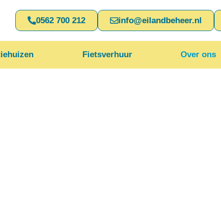
0562 700 212
info@eilandbeheer.nl
iehuizen
Fietsverhuur
Over ons